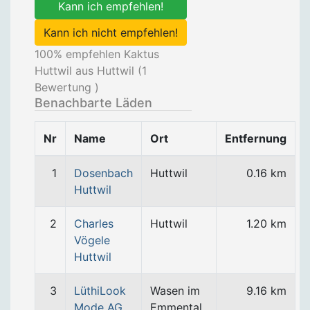
Kann ich empfehlen!
Kann ich nicht empfehlen!
100
% empfehlen Kaktus
Huttwil aus Huttwil (
1
Bewertung )
Benachbarte Läden
Nr
Name
Ort
Entfernung
1
Dosenbach
Huttwil
0.16 km
Huttwil
2
Charles
Huttwil
1.20 km
Vögele
Huttwil
3
LüthiLook
Wasen im
9.16 km
Mode AG
Emmental