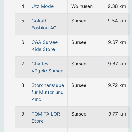
4
Utz Mode
Wolhusen
9.38 km
5
Goliath
Sursee
9.54 km
Fashion AG
6
C&A Sursee
Sursee
9.67 km
Kids Store
7
Charles
Sursee
9.67 km
Vögele Sursee
8
Storchenstube
Sursee
9.72 km
für Mutter und
Kind
9
TOM TAILOR
Sursee
9.77 km
Store