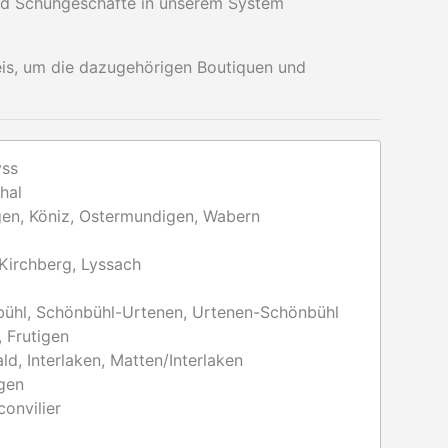
und Schuhgeschäfte in unserem System
eis, um die dazugehörigen Boutiquen und
yss
hal
igen, Köniz, Ostermundigen, Wabern
Kirchberg, Lyssach
ühl, Schönbühl-Urtenen, Urtenen-Schönbühl
 Frutigen
d, Interlaken, Matten/Interlaken
gen
onvilier