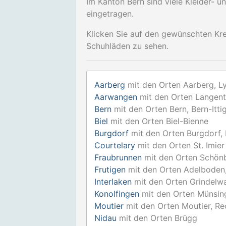
Im Kanton Bern sind viele Kleider- 
eingetragen.
Klicken Sie auf den gewünschten Kr
Schuhläden zu sehen.
Aarberg
mit den Orten Aarberg, L
Aarwangen
mit den Orten Langent
Bern
mit den Orten Bern, Bern-Itt
Biel
mit den Orten Biel-Bienne
Burgdorf
mit den Orten Burgdorf, 
Courtelary
mit den Orten St. Imier
Fraubrunnen
mit den Orten Schönb
Frutigen
mit den Orten Adelboden,
Interlaken
mit den Orten Grindelwal
Konolfingen
mit den Orten Münsin
Moutier
mit den Orten Moutier, Rec
Nidau
mit den Orten Brügg