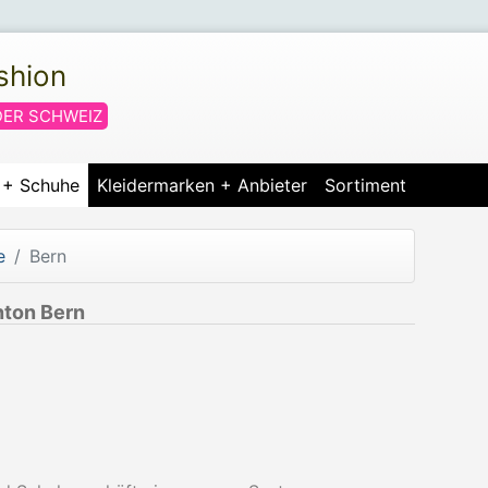
shion
DER SCHWEIZ
r + Schuhe
Kleidermarken + Anbieter
Sortiment
e
Bern
nton Bern