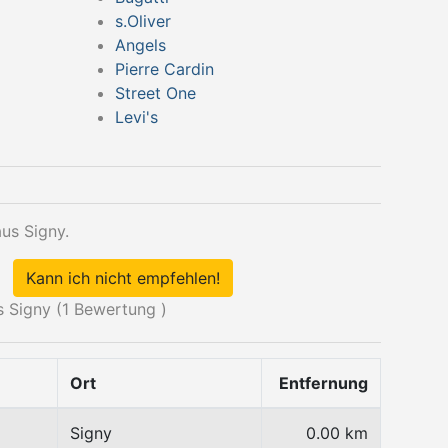
s.Oliver
Angels
Pierre Cardin
Street One
Levi's
us Signy.
Kann ich nicht empfehlen!
 Signy (
1
Bewertung )
Ort
Entfernung
Signy
0.00 km