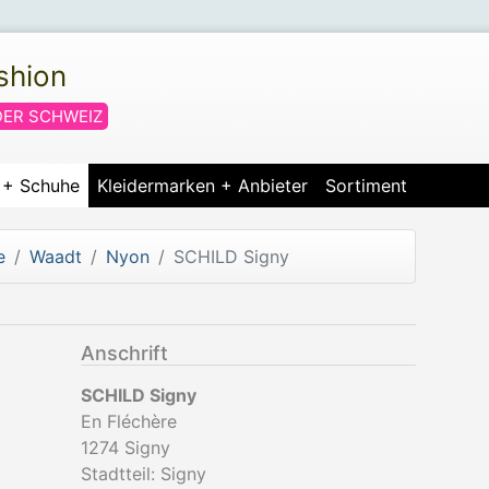
shion
DER SCHWEIZ
r + Schuhe
Kleidermarken + Anbieter
Sortiment
e
Waadt
Nyon
SCHILD Signy
Anschrift
SCHILD Signy
En Fléchère
1274
Signy
Stadtteil: Signy