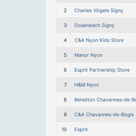
2
Charles Vögele Signy
3
Dosenbach Signy
4
C&A Nyon Kids Store
5
Manor Nyon
6
Esprit Partnership Store
7
H&M Nyon
8
Benetton Chavannes-de-B
9
C&A Chavannes-de-Bogis
10
Esprit