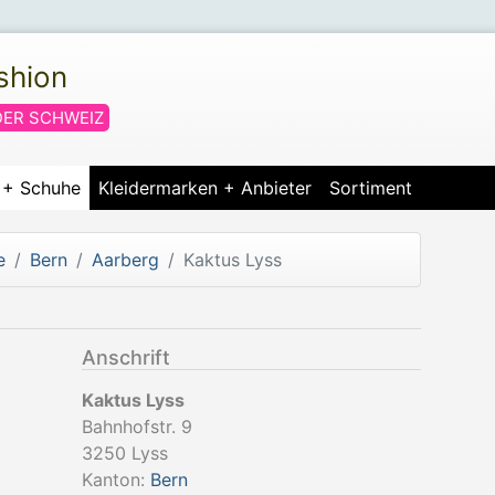
shion
DER SCHWEIZ
r + Schuhe
Kleidermarken + Anbieter
Sortiment
e
Bern
Aarberg
Kaktus Lyss
Anschrift
Kaktus Lyss
Bahnhofstr. 9
3250
Lyss
Kanton:
Bern