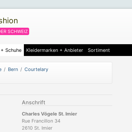
shion
DER SCHWEIZ
r + Schuhe
Kleidermarken + Anbieter
Sortiment
e
Bern
Courtelary
Anschrift
Charles Vögele St. Imier
Rue Francillon 34
2610
St. Imier