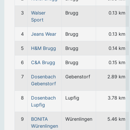
3
Walser
Brugg
0.13 km
Sport
4
Jeans Wear
Brugg
0.13 km
5
H&M Brugg
Brugg
0.14 km
6
C&A Brugg
Brugg
0.15 km
7
Dosenbach
Gebenstorf
2.89 km
Gebenstorf
8
Dosenbach
Lupfig
3.78 km
Lupfig
9
BONITA
Würenlingen
5.46 km
Würenlingen