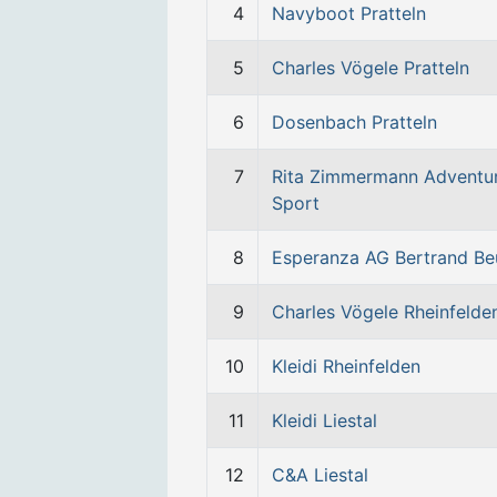
4
Navyboot Pratteln
5
Charles Vögele Pratteln
6
Dosenbach Pratteln
7
Rita Zimmermann Adventu
Sport
8
Esperanza AG Bertrand Be
9
Charles Vögele Rheinfelde
10
Kleidi Rheinfelden
11
Kleidi Liestal
12
C&A Liestal