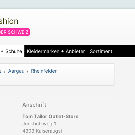
shion
DER SCHWEIZ
r + Schuhe
Kleidermarken + Anbieter
Sortiment
e
Aargau
Rheinfelden
Anschrift
Tom Tailor Outlet-Store
Junkholzweg 1
4303
Kaiseraugst