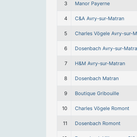
3
Manor Payerne
4
C&A Avry-sur-Matran
5
Charles Vögele Avry-sur-M
6
Dosenbach Avry-sur-Matr
7
H&M Avry-sur-Matran
8
Dosenbach Matran
9
Boutique Gribouille
10
Charles Vögele Romont
11
Dosenbach Romont