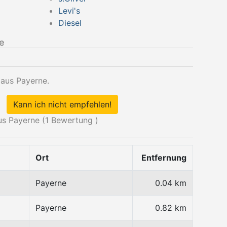
Levi's
Diesel
e
 aus Payerne.
Kann ich nicht empfehlen!
s Payerne (
1
Bewertung )
Ort
Entfernung
Payerne
0.04 km
Payerne
0.82 km