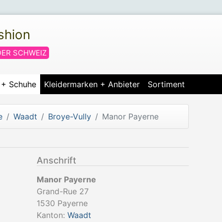
shion
DER SCHWEIZ
r + Schuhe
Kleidermarken + Anbieter
Sortiment
e
Waadt
Broye-Vully
Manor Payerne
Anschrift
Manor Payerne
Grand-Rue 27
1530
Payerne
Kanton:
Waadt