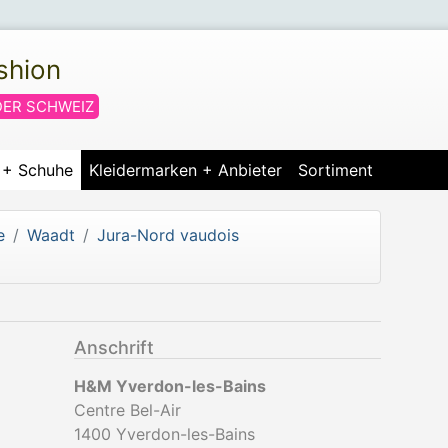
shion
DER SCHWEIZ
r + Schuhe
Kleidermarken + Anbieter
Sortiment
e
Waadt
Jura-Nord vaudois
Anschrift
H&M Yverdon-les-Bains
Centre Bel-Air
1400
Yverdon-les-Bains