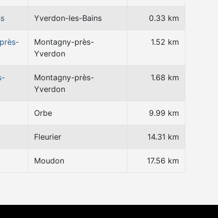
ns
Yverdon-les-Bains
0.33 km
près-
Montagny-près-
1.52 km
Yverdon
s-
Montagny-près-
1.68 km
Yverdon
Orbe
9.99 km
Fleurier
14.31 km
Moudon
17.56 km