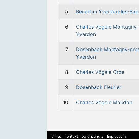
5
Benetton Yverdon-les-Bai
6
Charles Vögele Montagny-
Yverdon
7
Dosenbach Montagny-prè
Yverdon
8
Charles Vögele Orbe
9
Dosenbach Fleurier
10
Charles Vögele Moudon
Links
Kontakt
Datenschutz
Impressum
-
-
-