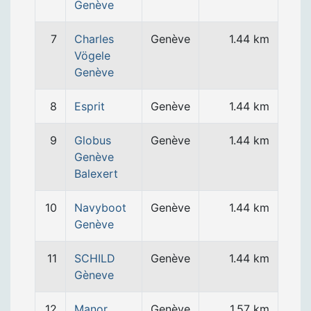
Genève
7
Charles
Genève
1.44 km
Vögele
Genève
8
Esprit
Genève
1.44 km
9
Globus
Genève
1.44 km
Genève
Balexert
10
Navyboot
Genève
1.44 km
Genève
11
SCHILD
Genève
1.44 km
Gèneve
12
Manor
Genève
1.57 km